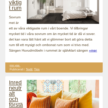
viktig
t rum
Sovrum
met är
ett av våra viktigaste rum i vårt boende. Vi tillbringar
mycket tid i våra sovrum om än mycket tid är då vi sover.
det kan vara lätt hänt att vi glömmer bort att göra detta
rum till ett mysigt och ombonat rum som vi trivs med.
Sängen Huvudmöbeln i rummet är självklart sängen
»mer
rnn.yqe.
Publicerat i:
Textil
,
Tips
Inred
neutr
alt
och
förstä