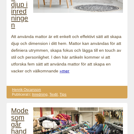
djup i
inred
ninge
n
Att använda mattor är ett enkelt och effektivt sätt att skapa
djup och dimension i ditt hem. Mattor kan användas för att
definiera utrymmen, skapa fokus och lägga till en touch av
stil och personlighet. I den här artikeln kommer vi att
utforska fem sätt att använda mattor för att skapa en
vacker och välkomnande
»mer
Henrik Oscarsson
Publicerat i:
Inredning
,
Textil
,
Tips
Mode
som
går
hand