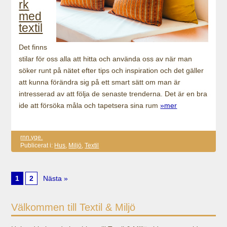
rk
med
textil
Det finns
stilar för oss alla att hitta och använda oss av när man
söker runt på nätet efter tips och inspiration och det gäller
att kunna förändra sig på ett smart sätt om man är
intresserad av att följa de senaste trenderna. Det är en bra
ide att försöka måla och tapetsera sina rum
»mer
rnn.yqe.
Publicerat i:
Hus
,
Miljö
,
Textil
1
2
Nästa »
Välkommen till Textil & Miljö