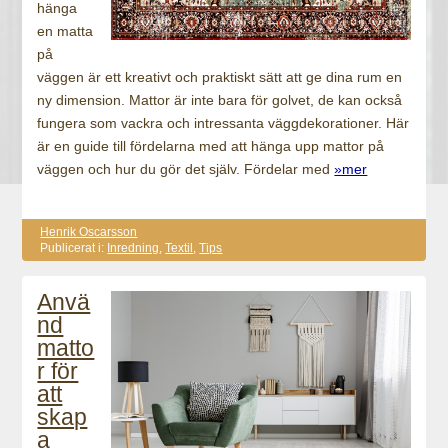
hänga
en matta
på
väggen är ett kreativt och praktiskt sätt att ge dina rum en
ny dimension. Mattor är inte bara för golvet, de kan också
fungera som vackra och intressanta väggdekorationer. Här
är en guide till fördelarna med att hänga upp mattor på
väggen och hur du gör det själv. Fördelar med
»mer
Henrik Oscarsson
Publicerat i:
Inredning
,
Textil
,
Tips
Anvä
nd
matto
r för
att
skap
a