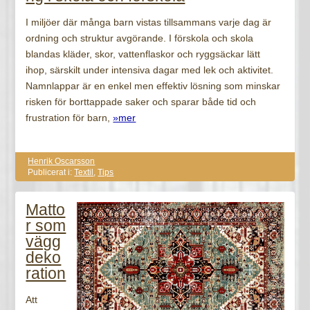
I miljöer där många barn vistas tillsammans varje dag är
ordning och struktur avgörande. I förskola och skola
blandas kläder, skor, vattenflaskor och ryggsäckar lätt
ihop, särskilt under intensiva dagar med lek och aktivitet.
Namnlappar är en enkel men effektiv lösning som minskar
risken för borttappade saker och sparar både tid och
frustration för barn,
»mer
Henrik Oscarsson
Publicerat i:
Textil
,
Tips
Matto
r som
vägg
deko
ration
Att