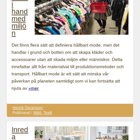
i
hand
med
miljö
n
Det finns flera sätt att definiera hållbart mode, men det
handlar i grund och botten om att skapa kläder och
accessoarer utan att skada miljön eller människor. Detta
innefattar allt från materialval till produktionsmetoder och
transport. Hållbart mode är ett sätt att minska vår
påverkan på planeten samtidigt som vi kan fortsätta att
njuta av
»mer
Henrik Oscarsson
Publicerat i:
Miljö
,
Textil
Inred
a