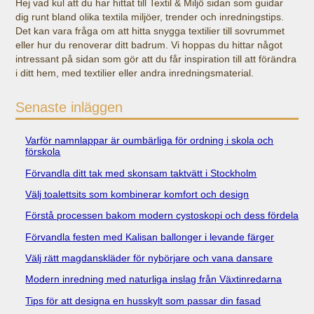
Hej vad kul att du har hittat till Textil & Miljö sidan som guidar
dig runt bland olika textila miljöer, trender och inredningstips.
Det kan vara fråga om att hitta snygga textilier till sovrummet
eller hur du renoverar ditt badrum. Vi hoppas du hittar något
intressant på sidan som gör att du får inspiration till att förändra
i ditt hem, med textilier eller andra inredningsmaterial.
Senaste inläggen
Varför namnlappar är oumbärliga för ordning i skola och
förskola
Förvandla ditt tak med skonsam taktvätt i Stockholm
Välj toalettsits som kombinerar komfort och design
Förstå processen bakom modern cystoskopi och dess fördelar
Förvandla festen med Kalisan ballonger i levande färger
Välj rätt magdanskläder för nybörjare och vana dansare
Modern inredning med naturliga inslag från Växtinredarna
Tips för att designa en husskylt som passar din fasad