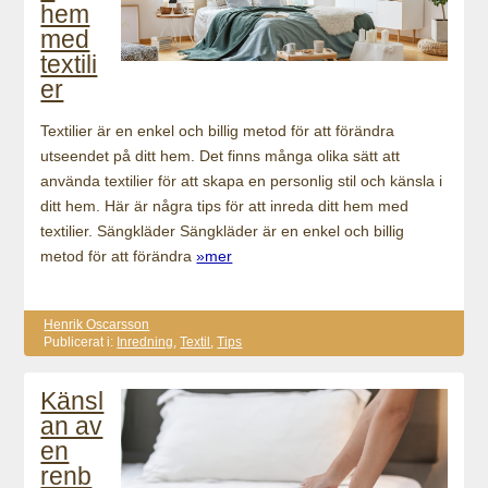
hem
med
textili
er
Textilier är en enkel och billig metod för att förändra
utseendet på ditt hem. Det finns många olika sätt att
använda textilier för att skapa en personlig stil och känsla i
ditt hem. Här är några tips för att inreda ditt hem med
textilier. Sängkläder Sängkläder är en enkel och billig
metod för att förändra
»mer
Henrik Oscarsson
Publicerat i:
Inredning
,
Textil
,
Tips
Känsl
an av
en
renb