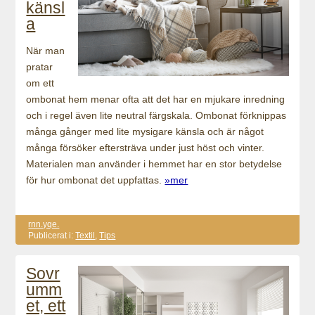
känsl
a
När man
pratar
om ett
ombonat hem menar ofta att det har en mjukare inredning
och i regel även lite neutral färgskala. Ombonat förknippas
många gånger med lite mysigare känsla och är något
många försöker eftersträva under just höst och vinter.
Materialen man använder i hemmet har en stor betydelse
för hur ombonat det uppfattas.
»mer
rnn.yqe.
Publicerat i:
Textil
,
Tips
Sovr
umm
et, ett