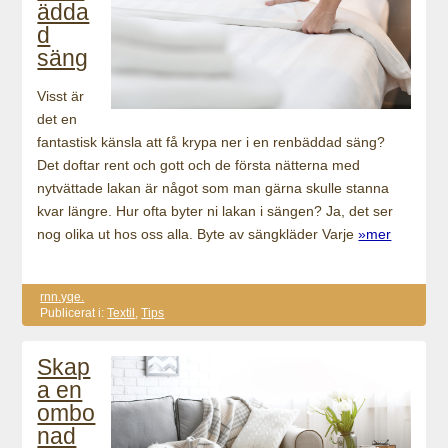
ädda
d
säng
Visst är
det en
fantastisk känsla att få krypa ner i en renbäddad säng?
Det doftar rent och gott och de första nätterna med
nytvättade lakan är något som man gärna skulle stanna
kvar längre. Hur ofta byter ni lakan i sängen? Ja, det ser
nog olika ut hos oss alla. Byte av sängkläder Varje
»mer
rnn.yqe.
Publicerat i:
Textil
,
Tips
Skap
a en
ombo
nad