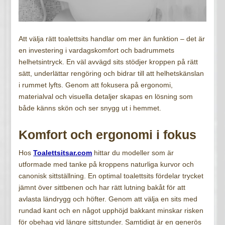
Att välja rätt toalettsits handlar om mer än funktion – det är
en investering i vardagskomfort och badrummets
helhetsintryck. En väl avvägd sits stödjer kroppen på rätt
sätt, underlättar rengöring och bidrar till att helhetskänslan
i rummet lyfts. Genom att fokusera på ergonomi,
materialval och visuella detaljer skapas en lösning som
både känns skön och ser snygg ut i hemmet.
Komfort och ergonomi i fokus
Hos
Toalettsitsar.com
hittar du modeller som är
utformade med tanke på kroppens naturliga kurvor och
canonisk sittställning. En optimal toalettsits fördelar trycket
jämnt över sittbenen och har rätt lutning bakåt för att
avlasta ländrygg och höfter. Genom att välja en sits med
rundad kant och en något upphöjd bakkant minskar risken
för obehag vid längre sittstunder. Samtidigt är en generös