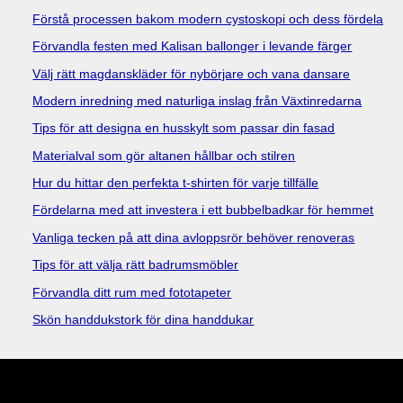
Förstå processen bakom modern cystoskopi och dess fördelar
Förvandla festen med Kalisan ballonger i levande färger
Välj rätt magdanskläder för nybörjare och vana dansare
Modern inredning med naturliga inslag från Växtinredarna
Tips för att designa en husskylt som passar din fasad
Materialval som gör altanen hållbar och stilren
Hur du hittar den perfekta t-shirten för varje tillfälle
Fördelarna med att investera i ett bubbelbadkar för hemmet
Vanliga tecken på att dina avloppsrör behöver renoveras
Tips för att välja rätt badrumsmöbler
Förvandla ditt rum med fototapeter
Skön handdukstork för dina handdukar