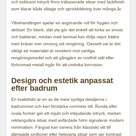
och exklusivt intryck finns träbaserade sitsar med lackfinish
som klarar både slitage och sprickbildning över många år.
Ytbehandlingen spelar en avgörande roll för hygien och
skötsel. En blank, slät yta gör det enkelt att torka av smuts
och bakterier, medan matt laminat kan dölja repor bättre
men kräver mer omsorg vid rengöring. Oavsett val är det
viktigt att materialet är resistent mot vanliga
rengöringsmedel och att gångjärn av rostfritt stål eller
förkromad metall ingår för att undvika korrosion.
Design och estetik anpassat
efter badrum
En toalettsits är en av de mest synliga detaljerna i
badrummet och kan förstärka rummets stil. Runda eller
ovala former ger ett mjukt och inbjudande intryck, medan
rektangulära sitsar med avfärdade hörn signalerar modern
minimalism. Färgval kan variera från klassiskt vitt till
dämpade jordtoner eller helsvarta sitsar som ger kontrast