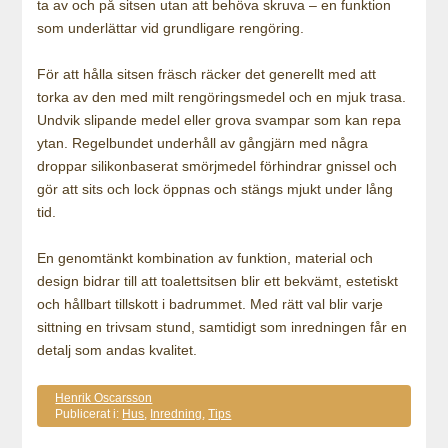
ta av och på sitsen utan att behöva skruva – en funktion
som underlättar vid grundligare rengöring.
För att hålla sitsen fräsch räcker det generellt med att
torka av den med milt rengöringsmedel och en mjuk trasa.
Undvik slipande medel eller grova svampar som kan repa
ytan. Regelbundet underhåll av gångjärn med några
droppar silikonbaserat smörjmedel förhindrar gnissel och
gör att sits och lock öppnas och stängs mjukt under lång
tid.
En genomtänkt kombination av funktion, material och
design bidrar till att toalettsitsen blir ett bekvämt, estetiskt
och hållbart tillskott i badrummet. Med rätt val blir varje
sittning en trivsam stund, samtidigt som inredningen får en
detalj som andas kvalitet.
Henrik Oscarsson
Publicerat i:
Hus
,
Inredning
,
Tips