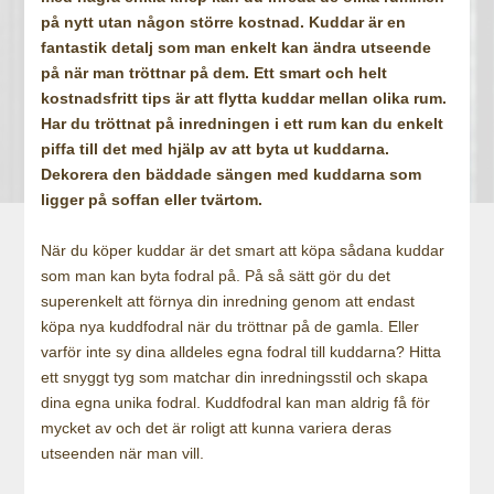
på nytt utan någon större kostnad. Kuddar är en
fantastik detalj som man enkelt kan ändra utseende
på när man tröttnar på dem. Ett smart och helt
kostnadsfritt tips är att flytta kuddar mellan olika rum.
Har du tröttnat på inredningen i ett rum kan du enkelt
piffa till det med hjälp av att byta ut kuddarna.
Dekorera den bäddade sängen med kuddarna som
ligger på soffan eller tvärtom.
När du köper kuddar är det smart att köpa sådana kuddar
som man kan byta fodral på. På så sätt gör du det
superenkelt att förnya din inredning genom att endast
köpa nya kuddfodral när du tröttnar på de gamla. Eller
varför inte sy dina alldeles egna fodral till kuddarna? Hitta
ett snyggt tyg som matchar din inredningsstil och skapa
dina egna unika fodral. Kuddfodral kan man aldrig få för
mycket av och det är roligt att kunna variera deras
utseenden när man vill.