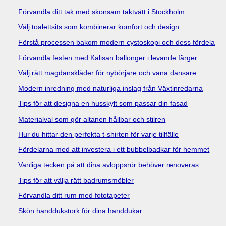
Förvandla ditt tak med skonsam taktvätt i Stockholm
Välj toalettsits som kombinerar komfort och design
Förstå processen bakom modern cystoskopi och dess fördelar
Förvandla festen med Kalisan ballonger i levande färger
Välj rätt magdanskläder för nybörjare och vana dansare
Modern inredning med naturliga inslag från Växtinredarna
Tips för att designa en husskylt som passar din fasad
Materialval som gör altanen hållbar och stilren
Hur du hittar den perfekta t-shirten för varje tillfälle
Fördelarna med att investera i ett bubbelbadkar för hemmet
Vanliga tecken på att dina avloppsrör behöver renoveras
Tips för att välja rätt badrumsmöbler
Förvandla ditt rum med fototapeter
Skön handdukstork för dina handdukar