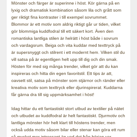
Mönster och färger är superinne i höst. Kör gärna på en
lyxig och dramatisk kombination såsom lila och grått som
ger riktigt fina kontraster i till exempel sovrummet.
Blommor är ett motiv som aldrig riktigt går ur tiden, vilket
gör blommiga kuddfodral till ett säkert kort. Även den
romantiska lantliga stilen är helrätt i höst både i sovrum
och vardagsrum. Beiga och vita kuddar med texttryck på
är supersnyggt och stilrent i ett modernt hem. Vilken stil du
vill satsa på är egentligen helt upp till dig och din smak.
Hösten för med sig många trender, vilket gör att du kan
inspireras och hitta din egen favoritstil. Ett tips är att,
oavsett stil, satsa på mönster som stjärnor och ränder eller
kreativa motiv som texttryck eller djurinspirerat. Kuddarna
får gärna dra till sig uppmärksamhet i höst!
Idag hittar du ett fantastiskt stort utbud av textilier på nätet
och utbudet av kuddfodral är helt fantastiskt. Djurmotiv och
lantliga mönster hör helt klart till höstens trender, men
också udda motiv såsom bilar eller stenar kan göra ett rum
så mycket mer intressant än vad det från början var.