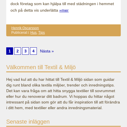
dock företag som kan hjälpa till med städningen i hemmet
och på detta vis underlätta
»mer
Henrik Oscarsson
Publicerat i:
Hus
,
Tips
1
2
3
4
Nästa »
Välkommen till Textil & Miljö
Hej vad kul att du har hittat till Textil & Miljö sidan som guidar
dig runt bland olika textila miljöer, trender och inredningstips.
Det kan vara fråga om att hitta snygga textilier till sovrummet
eller hur du renoverar ditt badrum. Vi hoppas du hittar något
intressant på sidan som gör att du får inspiration till att förändra
i ditt hem, med textilier eller andra inredningsmaterial.
Senaste inläggen