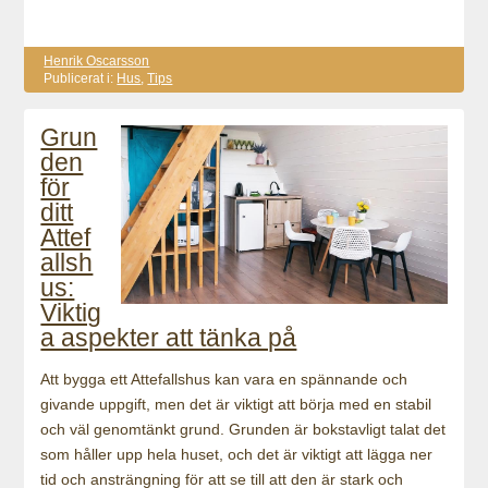
Henrik Oscarsson
Publicerat i:
Hus
,
Tips
Grun
den
för
ditt
Attef
allsh
us:
Viktig
a aspekter att tänka på
Att bygga ett Attefallshus kan vara en spännande och
givande uppgift, men det är viktigt att börja med en stabil
och väl genomtänkt grund. Grunden är bokstavligt talat det
som håller upp hela huset, och det är viktigt att lägga ner
tid och ansträngning för att se till att den är stark och