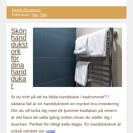
Henrik Oscarsson
Publicerat i:
Hus
,
Tips
Skön
hand
dukst
ork
för
dina
hand
duka
r
Är du trött på att ha blöta handdukar i badrummet? I
sådana fall är en handdukstork en mycket bra investering.
Om du vill torka dig med ett ljummet badlakan på vintern
är det bara att sätta igång torken innan du ställer dig i
duschen. Perfekt för riktigt kalla dagar. En handdukstork är
också utmärkt om
»mer