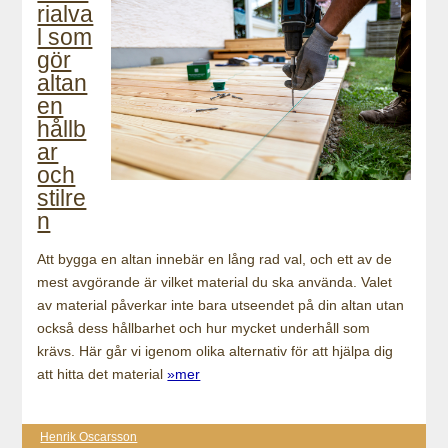
rialva
l som
gör
altan
en
hållb
ar
och
stilre
n
Att bygga en altan innebär en lång rad val, och ett av de
mest avgörande är vilket material du ska använda. Valet
av material påverkar inte bara utseendet på din altan utan
också dess hållbarhet och hur mycket underhåll som
krävs. Här går vi igenom olika alternativ för att hjälpa dig
att hitta det material
»mer
Henrik Oscarsson