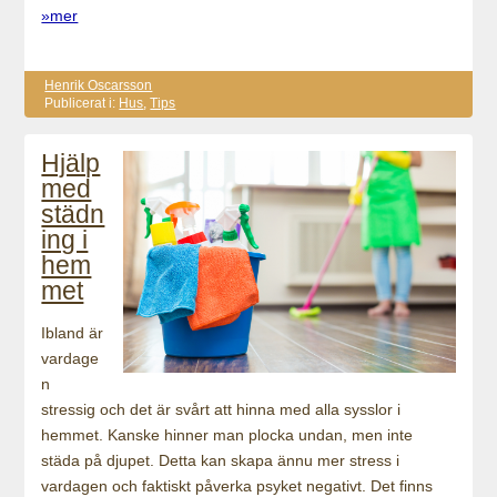
»mer
Henrik Oscarsson
Publicerat i:
Hus
,
Tips
Hjälp
med
städn
ing i
hem
met
Ibland är
vardage
n
stressig och det är svårt att hinna med alla sysslor i
hemmet. Kanske hinner man plocka undan, men inte
städa på djupet. Detta kan skapa ännu mer stress i
vardagen och faktiskt påverka psyket negativt. Det finns