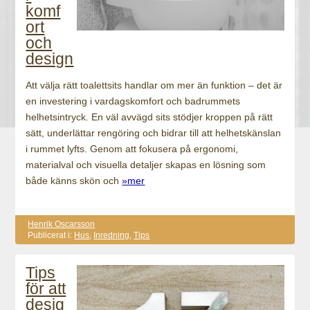
komf
ort
och
design
Att välja rätt toalettsits handlar om mer än funktion – det är
en investering i vardagskomfort och badrummets
helhetsintryck. En väl avvägd sits stödjer kroppen på rätt
sätt, underlättar rengöring och bidrar till att helhetskänslan
i rummet lyfts. Genom att fokusera på ergonomi,
materialval och visuella detaljer skapas en lösning som
både känns skön och
»mer
Henrik Oscarsson
Publicerat i:
Hus
,
Inredning
,
Tips
Tips
för att
desig