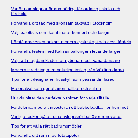
Varför namnlappar är oumbärliga för ordning i skola och
förskola
Förvandla ditt tak med skonsam taktvätt i Stockholm
Välj toalettsits som kombinerar komfort och design
Förstå processen bakom modern cystoskopi och dess fördelar
Förvandla festen med Kalisan ballonger i levande färger
Välj rätt magdanskläder för nybörjare och vana dansare
Modern inredning med naturliga inslag från Växtinredarna
Tips för att designa en husskylt som passar din fasad
Materialval som gör altanen hållbar och stilren
Hur du hittar den perfekta t-shirten för varje tillfälle
Fördelarna med att investera i ett bubbelbadkar för hemmet
Vanliga tecken på att dina avloppsrör behöver renoveras
Tips för att välja rätt badrumsmöbler
Förvandla ditt rum med fototapeter