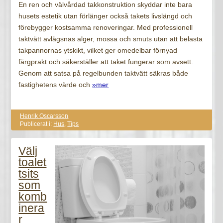
En ren och välvårdad takkonstruktion skyddar inte bara
husets estetik utan förlänger också takets livslängd och
förebygger kostsamma renoveringar. Med professionell
taktvätt avlägsnas alger, mossa och smuts utan att belasta
takpannornas ytskikt, vilket ger omedelbar förnyad
färgprakt och säkerställer att taket fungerar som avsett.
Genom att satsa på regelbunden taktvätt säkras både
fastighetens värde och
»mer
Henrik Oscarsson
Publicerat i:
Hus
,
Tips
Välj
toalet
tsits
som
komb
inera
r