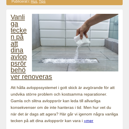
Publicerat i:
Hus
,
Tips
Vanli
ga
tecke
n på
att
dina
avlop
psrör
behö
ver renoveras
Att hålla avloppssystemet i gott skick är avgörande för att
undvika större problem och kostsamma reparationer.
Gamla och slitna avloppsrör kan leda till allvarliga
konsekvenser om de inte hanteras i tid. Men hur vet du
när det är dags att agera? Här går vi igenom några vanliga
tecken på att dina avloppsrör kan vara i
»mer