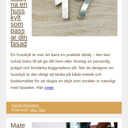
na en
huss
kylt
som
pass
ar din
fasad
En husskylt är mer än bara en praktisk detalj – den kan
också bidra till att ge ditt hem eller företag en personlig
prägel och förstärka byggnadens stil. När du designar en
husskylt är det viktigt att tänka på både estetik och
funktionalitet för att skapa en skylt som smälter in naturligt
med fasaden. Här
»mer
Henrik Oscarsson
Publicerat i:
Hus
,
Tips
Mate