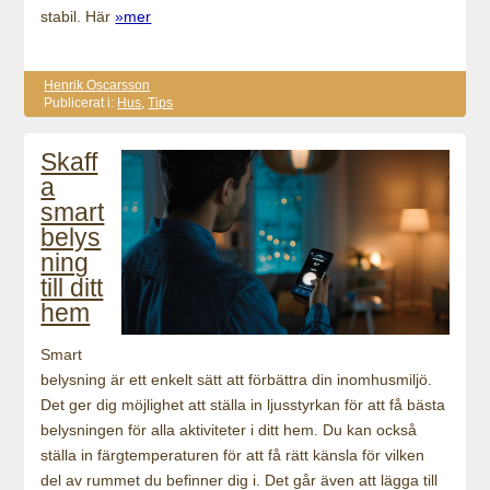
stabil. Här
»mer
Henrik Oscarsson
Publicerat i:
Hus
,
Tips
Skaff
a
smart
belys
ning
till ditt
hem
Smart
belysning är ett enkelt sätt att förbättra din inomhusmiljö.
Det ger dig möjlighet att ställa in ljusstyrkan för att få bästa
belysningen för alla aktiviteter i ditt hem. Du kan också
ställa in färgtemperaturen för att få rätt känsla för vilken
del av rummet du befinner dig i. Det går även att lägga till