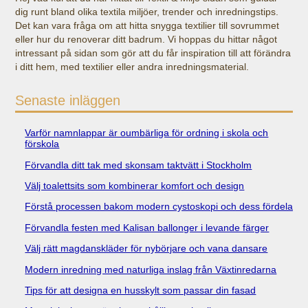
dig runt bland olika textila miljöer, trender och inredningstips.
Det kan vara fråga om att hitta snygga textilier till sovrummet
eller hur du renoverar ditt badrum. Vi hoppas du hittar något
intressant på sidan som gör att du får inspiration till att förändra
i ditt hem, med textilier eller andra inredningsmaterial.
Senaste inläggen
Varför namnlappar är oumbärliga för ordning i skola och
förskola
Förvandla ditt tak med skonsam taktvätt i Stockholm
Välj toalettsits som kombinerar komfort och design
Förstå processen bakom modern cystoskopi och dess fördelar
Förvandla festen med Kalisan ballonger i levande färger
Välj rätt magdanskläder för nybörjare och vana dansare
Modern inredning med naturliga inslag från Växtinredarna
Tips för att designa en husskylt som passar din fasad