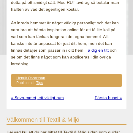
detta på ett smidigt sätt. Med RUT-avdrag så betalar man
hälften av vad det egentligen kostar.
Att inreda hemmet är något väldigt personligt och det kan
vara bra att hämta inspiration online för att få lite koll på
vad som kan tänkas fungera i det egna hemmet. Allt
kanske inte är anpassat för just ditt hem, men det kan
finnas detaljer som passar in i ditt hem.
Ta dig en titt
och
se om det finns något som kan appliceras i din övriga
inredning.
Henrik Oscarsson
Publicerat i:
Tips
« Sovrummet, ett viktigt rum
Första huset »
Välkommen till Textil & Miljö
Hej vad kul att du har hittat till Textil & Miljö sidan som guidar